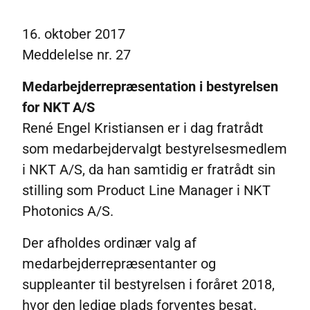
NKT aktionærportal
Generalforsamling
16.
oktober 2017
Meddelelse nr. 27
Selskabsmeddelelser
Udbud af aktier fra NKT A/S – juni 2023
Medarbejderrepræsentation i bestyrelsen
Udvidelse af kapitalgrundlag med fortegningsret – November 2020
for NKT A/S
Abonner
René Engel Kristiansen er i dag fratrådt
Spaltning af NKT A/S
som medarbejdervalgt bestyrelsesmedlem
i NKT A/S, da han samtidig er fratrådt sin
stilling som Product Line Manager i NKT
Photonics A/S.
Der afholdes ordinær valg af
medarbejderrepræsentanter og
suppleanter til bestyrelsen i foråret 2018,
hvor den ledige plads forventes besat.