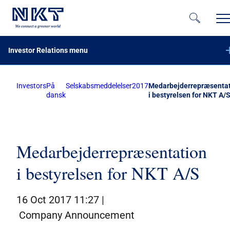
Investor Relations menu
Investors
På
Selskabsmeddelelser
2017
Medarbejderrepræsenta
Financial reports
dansk
i bestyrelsen for NKT A/
Company announcements
Calendar
Share information
Medarbejderrepræsentation
i bestyrelsen for NKT A/S
Bond investors
Corporate governance
16 Oct 2017 11:27 |
IR contacts
Company Announcement
På dansk